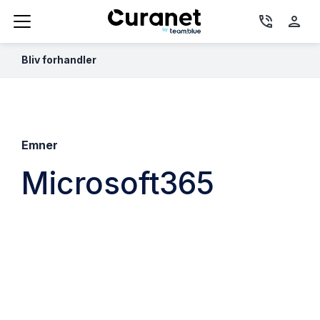
phone_in_talk
person
Bliv forhandler
Emner
Microsoft365