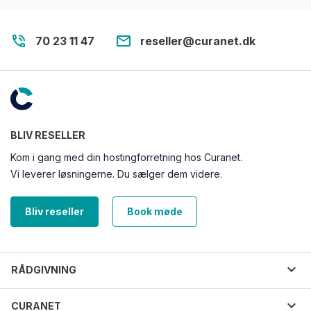
phone_in_talk
email
70 23 11 47
reseller@curanet.dk
BLIV RESELLER
Kom i gang med din hostingforretning hos Curanet.
Vi leverer løsningerne. Du sælger dem videre.
Bliv reseller
Book møde
expand_more
RÅDGIVNING
expand_more
CURANET