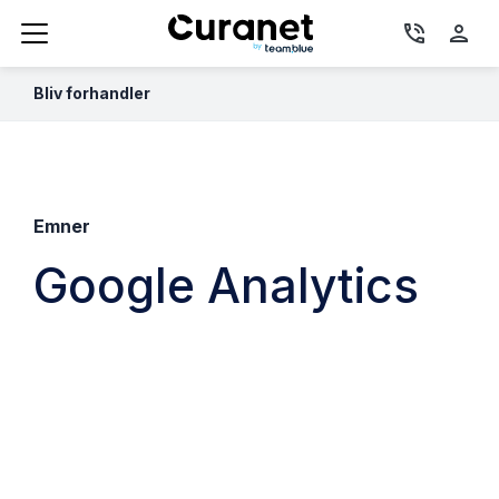
phone_in_talk
person
Bliv forhandler
Emner
Google Analytics