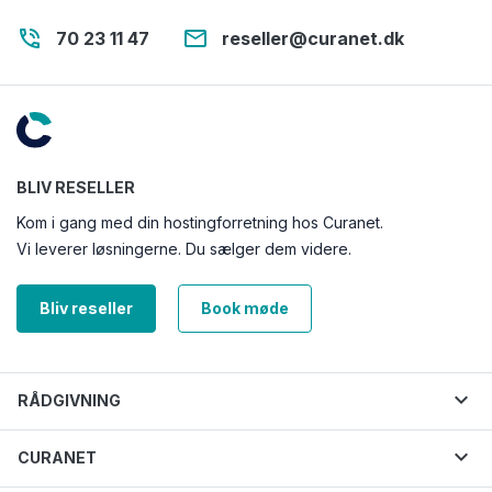
phone_in_talk
email
70 23 11 47
reseller@curanet.dk
BLIV RESELLER
Kom i gang med din hostingforretning hos Curanet.
Vi leverer løsningerne. Du sælger dem videre.
Bliv reseller
Book møde
expand_more
RÅDGIVNING
expand_more
CURANET