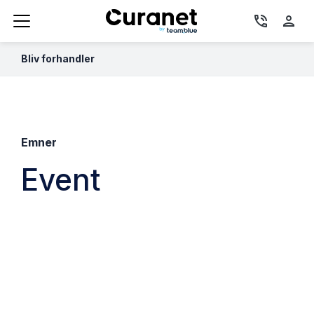
phone_in_talk
person
Bliv forhandler
Emner
Event