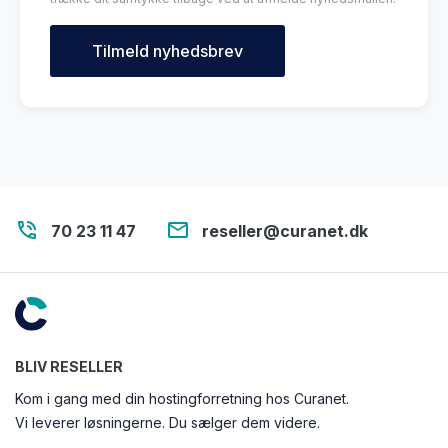
phone_in_talk
email
70 23 11 47
reseller@curanet.dk
BLIV RESELLER
Kom i gang med din hostingforretning hos Curanet.
Vi leverer løsningerne. Du sælger dem videre.